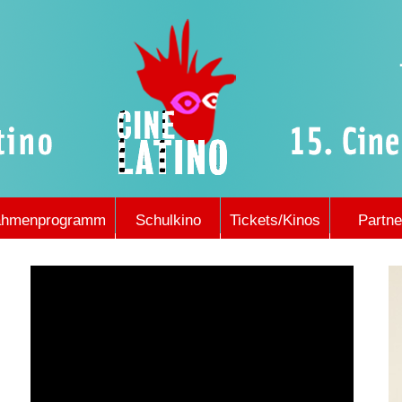
hmenprogramm
Schulkino
Tickets/Kinos
Partne