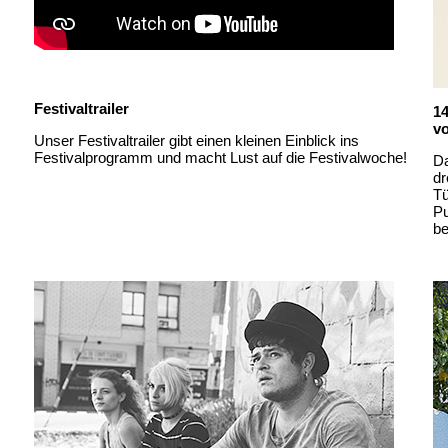
Festivaltrailer
14
v
Unser Festivaltrailer gibt einen kleinen Einblick ins
Festivalprogramm und macht Lust auf die Festivalwoche!
Da
dr
Tü
Pu
b